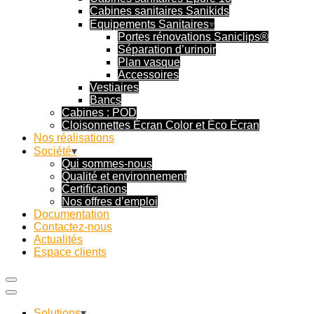
Cabines sanitaires Sanikids
Equipements Sanitaires
Portes rénovations Saniclips®
Séparation d’urinoir
Plan vasque
Accessoires
Vestiaires
Bancs
Cabines : POD
Cloisonnettes Écran Color et Éco Écran
Nos réalisations
Société
Qui sommes-nous
Qualité et environnement
Certifications
Nos offres d’emploi
Documentation
Contactez-nous
Actualités
Espace clients
Solutions