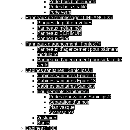
Porte bois biaffleurante
Portes bois stratifé
Porte verre
Panneaux de remplissage : LINEANCE®
Plaques de plâtre revêtues
Panneaux mélaminés
Panneaux ÉCRIMUR
Panneaux tôlés
Panneaux d’agencement : Fontex®
Panneaux d’agencement pour bâtiment
modulaire
Panneaux d’agencement pour surface de
vente
Cabines sanitaires : Saniclips®
Cabines sanitaires Epure 10
Cabines sanitaires Epure 13
Cabines sanitaires Sanikids
Equipements Sanitaires
Portes rénovations Saniclips®
Séparation d’urinoir
Plan vasque
Accessoires
Vestiaires
Bancs
Cabines : POD