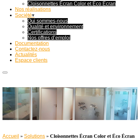
Cloisonnettes Écran Color et Éco Écran
Nos réalisations
Société
Qui sommes-nous
Qualité et environnement
Certifications
Nos offres d’emploi
Documentation
Contactez-nous
Actualités
Espace clients
Accueil
»
Solutions
»
Cloisonnettes Écran Color et Éco Écran