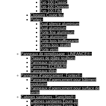
Evo 100 Classic
Evo 100 Osmose
Evo 100 Fifty
Cloisons Coupe feu
Portes
Dual silence aluminium
Dual aluminium
Porte fine aluminium
Porte aluminium
Porte bois biaffleurante
Portes bois stratifé
Porte verre
Panneaux de remplissage : LINEANCE®
Plaques de plâtre revêtues
Panneaux mélaminés
Panneaux ÉCRIMUR
Panneaux tôlés
Panneaux d’agencement : Fontex®
Panneaux d’agencement pour bâtiment
modulaire
Panneaux d’agencement pour surface de
vente
Cabines sanitaires : Saniclips®
Cabines sanitaires Epure 10
Cabines sanitaires Epure 13