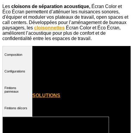
Les
cloisons de séparation acoustique,
Écran Color et
Éco Écran permettent d’atténuer les nuisances sonores,
d'équiper et moduler vos plateaux de travail, open spaces et
call centers. Développées pour l’aménagement de bureaux
paysagers, les
cloisonnettes
Écran Color et Éco Écran,
améliorent l’acoustique pour plus de confort et de
confidentialité entre les espaces de travail.
Composition
Configurations
Finitions
panneaux
SOLUTIONS
Cloisons amovibles
Finitions décors
Cabines
et
Composition