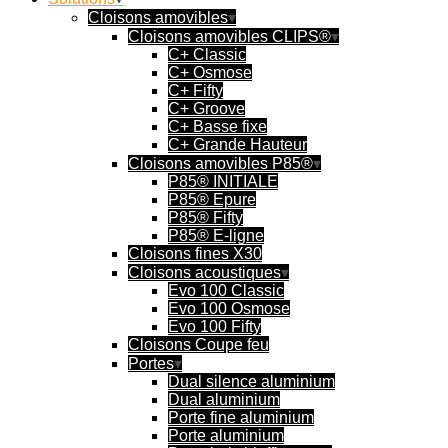
Cloisons amovibles
Cloisons amovibles CLIPS®
C+ Classic
C+ Osmose
C+ Fifty
C+ Groove
C+ Basse fixe
C+ Grande Hauteur
Cloisons amovibles P85®
P85® INITIALE
P85® Epure
P85® Fifty
P85® E-ligne
Cloisons fines X30
Cloisons acoustiques
Evo 100 Classic
Evo 100 Osmose
Evo 100 Fifty
Cloisons Coupe feu
Portes
Dual silence aluminium
Dual aluminium
Porte fine aluminium
Porte aluminium