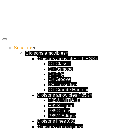
Solutions
Cloisons amovibles
Cloisons amovibles CLIPS®
C+ Classic
C+ Osmose
C+ Fifty
C+ Groove
C+ Basse fixe
C+ Grande Hauteur
Cloisons amovibles P85®
P85® INITIALE
P85® Epure
P85® Fifty
P85® E-ligne
Cloisons fines X30
Cloisons acoustiques